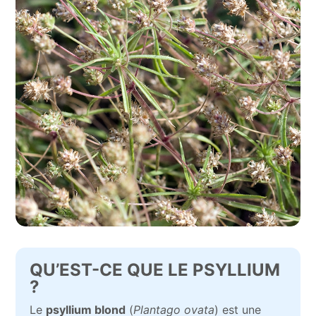
QU’EST-CE QUE LE PSYLLIUM
?
Le
psyllium blond
(
Plantago ovata
) est une