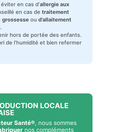
viter en cas d’
allergie aux
nseillé en cas de
traitement
e
grossesse
ou
d’allaitement
.
enir hors de portée des enfants.
bri de l’humidité et bien refermer
RODUCTION LOCALE
AISE
teur Santé®
, nous sommes
abriquer
nos compléments