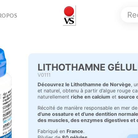
ROPOS
LITHOTHAMNE GÉLUL
V0111
Découvrez le Lithothamne de Norvège
, 
et naturel, obtenu à partir d’algue rouge ca
naturellement
riche en calcium
et
source 
Récolté de manière responsable en mer de
d’une ossature et d’une dentition normal
des muscles, des enzymes digestives et
Fabriqué en
France
.
Pilulier de
80 gélules
.