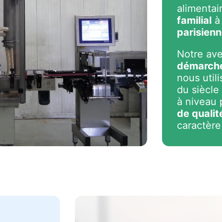
alimentai
familial
à 
parisien
Notre ave
démarche
nous util
du siècle
à niveau 
de qualit
caractère