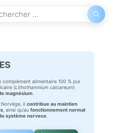
ES
un complément alimentaire 100 % pur
lcaire (
Lithothamnium calcareum
)
de magnésium
.
 Norvège, il
contribue au maintien
es
, ainsi qu’au
fonctionnement normal
 du système nerveux
.