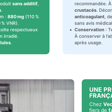
roduit
sans additif
,
recommandée. À é
n
.
crustacés
. Déco
um :
880 mg
(110 %
anticoagulant
, d
 % VNR).
sans avis médical
colte respectueux
Conservation
: T
 irradié.
À conserver à l’a
lules
.
après usage.
UNE P
FRANÇ
Chez
Vec
fiers de
f