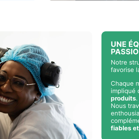
UNE ÉQ
PASSI
Notre str
favorise l
Chaque m
impliqué
produits
.
Nous trav
enthousia
complémen
fiables e