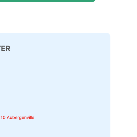
TER
410 Aubergenville