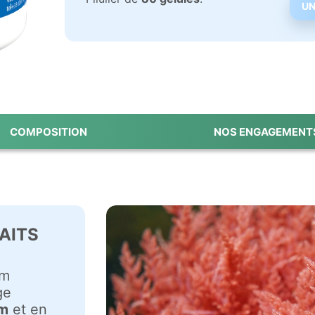
UN
COMPOSITION
NOS ENGAGEMENT
AITS
um
ge
um
et en