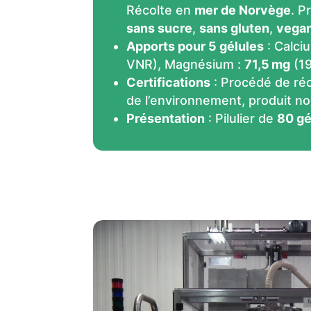
Récolte en
mer de Norvège
. P
sans sucre
,
sans gluten
,
vega
Apports pour 5 gélules
: Calci
VNR), Magnésium :
71,5 mg
(19
Certifications
: Procédé de ré
de l’environnement, produit non
Présentation
: Pilulier de
80 gé