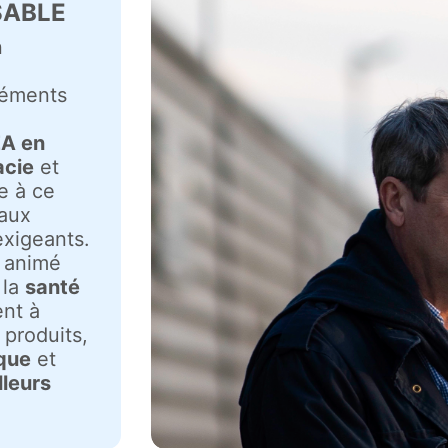
SABLE
n
léments
A en
acie
et
le à ce
aux
exigeants.
t animé
 la
santé
ent à
 produits,
ique
et
lleurs