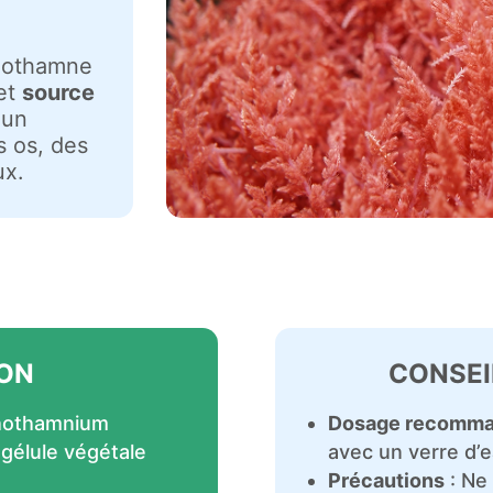
thothamne
et
source
 un
s os, des
ux.
ON
CONSEI
thothamnium
Dosage recomm
 gélule végétale
avec un verre d’e
Précautions
: Ne 