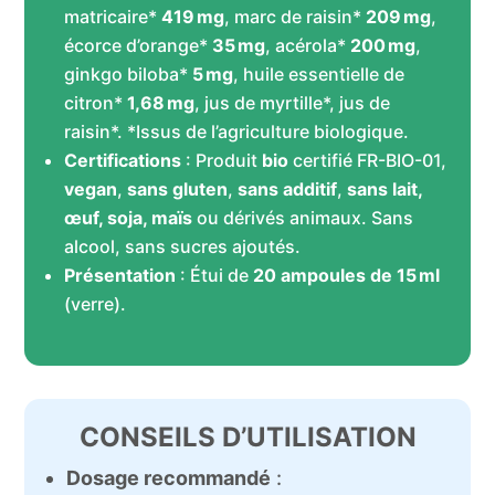
matricaire*
419 mg
, marc de raisin*
209 mg
,
écorce d’orange*
35 mg
, acérola*
200 mg
,
ginkgo biloba*
5 mg
, huile essentielle de
citron*
1,68 mg
, jus de myrtille*, jus de
raisin*. *Issus de l’agriculture biologique.
Certifications
: Produit
bio
certifié FR-BIO-01,
vegan
,
sans gluten
,
sans additif
,
sans lait,
œuf, soja, maïs
ou dérivés animaux. Sans
alcool, sans sucres ajoutés.
Présentation
: Étui de
20 ampoules de 15 ml
(verre).
CONSEILS D’UTILISATION
Dosage recommandé
: