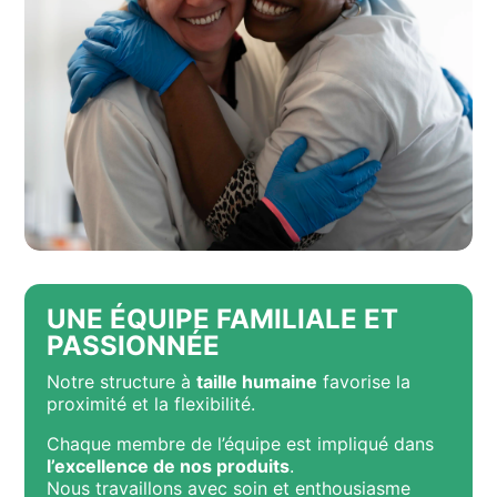
UNE ÉQUIPE FAMILIALE ET
PASSIONNÉE
Notre structure à
taille humaine
favorise la
proximité et la flexibilité.
Chaque membre de l’équipe est impliqué dans
l’excellence de nos produits
.
Nous travaillons avec soin et enthousiasme