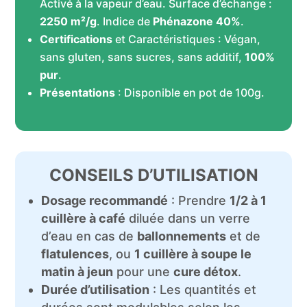
Activé à la vapeur d’eau. Surface d’échange :
2250 m²/g
. Indice de
Phénazone 40%
.
Certifications
et Caractéristiques : Végan,
sans gluten, sans sucres, sans additif,
100%
pur
.
Présentations
: Disponible en pot de 100g.
CONSEILS D’UTILISATION
Dosage recommandé
: Prendre
1/2 à 1
cuillère à café
diluée dans un verre
d’eau en cas de
ballonnements
et de
flatulences
, ou
1 cuillère à soupe le
matin à jeun
pour une
cure détox
.
Durée d’utilisation
: Les quantités et