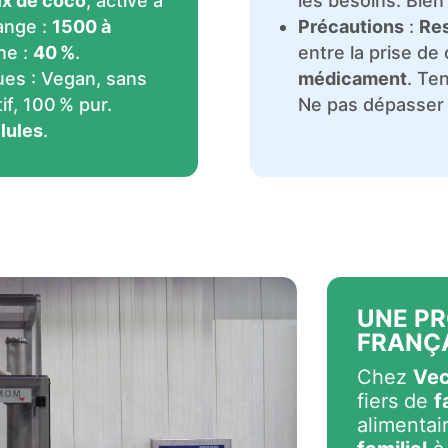
ix de coco
, activé à
les besoins. Bien 
ange :
1500 à
Précautions
:
Res
ne :
40 %
.
entre la prise de
ues : Vegan, sans
médicament
. Te
if, 100 % pur.
Ne pas dépasser
lules
.
UNE P
FRANÇ
Chez
Vec
fiers de
f
alimentai