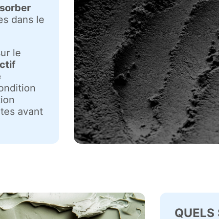
sorber
es dans le
ur le
ctif
e
condition
tion
utes avant
QUELS 