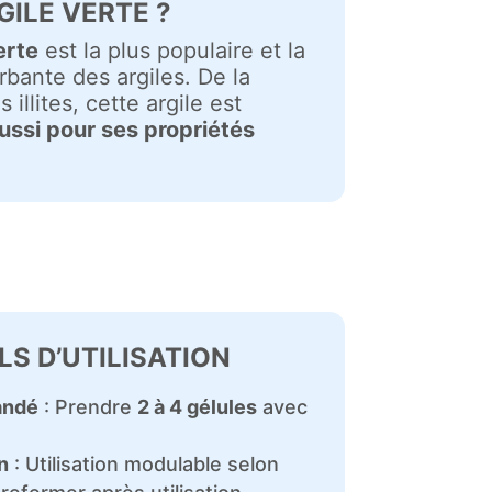
GILE VERTE ?
erte
est la plus populaire et la
rbante des argiles. De la
s illites, cette argile est
ssi pour ses propriétés
LS D’UTILISATION
andé
: Prendre
2 à 4 gélules
avec
n
: Utilisation modulable selon