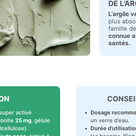
DE L’AR
L’argile v
plus abso
famille de
connue au
santés.
ON
CONSEI
super activé
Dosage recomm
lonite
25 mg
, gélule
un verre d’eau.
cellulose).
Durée d’utilisatio