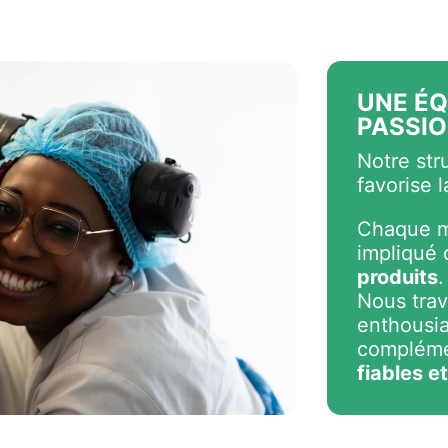
UNE ÉQ
PASSI
Notre str
favorise l
Chaque m
impliqué
produits
.
Nous trav
enthousia
complémen
fiables e