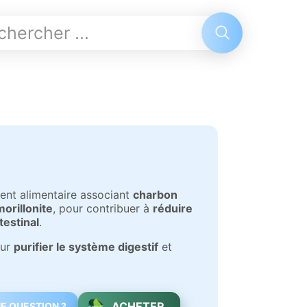
ent alimentaire associant
charbon
orillonite
, pour contribuer à
réduire
testinal
.
our
purifier le système digestif
et
ACHETER
E QUESTION ?