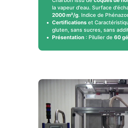
Charbon issu de
coques de no
la vapeur d’eau. Surface d’éch
2000 m²/g
. Indice de Phénazo
Certifications
et Caractéristiq
gluten, sans sucres, sans addit
Présentation
: Pilulier de
60 gé