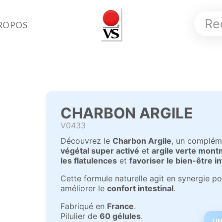
ROPOS
CHARBON ARGILE
V0433
Découvrez le
Charbon Argile
, un complém
végétal super activé
et
argile verte montm
les flatulences
et
favoriser le bien-être in
Cette formule naturelle agit en synergie p
améliorer le
confort intestinal
.
Fabriqué en
France
.
Pilulier de
60 gélules
.
UN