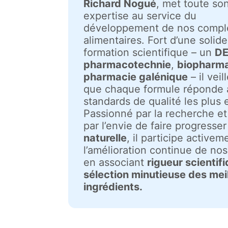
Richard Nogué
, met toute so
expertise au service du
développement de nos comp
alimentaires. Fort d’une solide
formation scientifique – un
DE
pharmacotechnie
,
biopharm
pharmacie galénique
– il veil
que chaque formule réponde 
standards de qualité les plus 
Passionné par la recherche e
par l’envie de faire progresser
naturelle
, il participe activem
l’amélioration continue de nos
en associant
rigueur scientif
sélection minutieuse des mei
ingrédients.