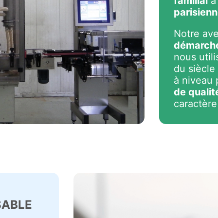
familial
à 
parisien
Notre ave
démarche
nous util
du siècle
à niveau 
de qualit
caractère
SABLE