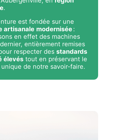
Aubergenville, en
région
ne
.
nture est fondée sur une
 artisanale
modernisée
:
isons en effet des machines
 dernier, entièrement remises
pour respecter des
standards
é élevés
tout en préservant le
 unique de notre savoir-faire.