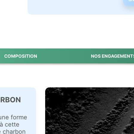
COMPOSITION
NOS ENGAGEMENT
ARBON
une forme
à cette
le charbon