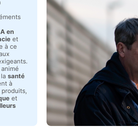
n
léments
A en
acie
et
le à ce
aux
exigeants.
t animé
 la
santé
ent à
 produits,
ique
et
lleurs