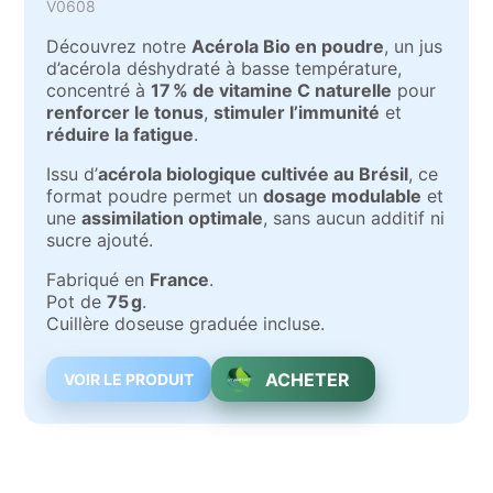
V0608
Découvrez notre
Acérola Bio en poudre
, un jus
d’acérola déshydraté à basse température,
concentré à
17 % de vitamine C naturelle
pour
renforcer le tonus
,
stimuler l’immunité
et
réduire la fatigue
.
Issu d’
acérola biologique cultivée au Brésil
, ce
format poudre permet un
dosage modulable
et
une
assimilation optimale
, sans aucun additif ni
sucre ajouté.
Fabriqué en
France
.
Pot de
75 g
.
Cuillère doseuse graduée incluse.
ACHETER
VOIR LE PRODUIT