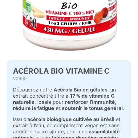
ACÉROLA BIO VITAMINE C
V0609
Découvrez notre
Acérola Bio en gélules
, un
extrait concentré titré à
17 % de vitamine C
naturelle
, idéale pour
renforcer l’immunité
,
réduire la fatigue
et
soutenir le tonus général
.
Issu d’
acérola biologique cultivée au Brésil
et
extrait à l’eau, ce complément vegan est sans
additif ni sucre ajouté, pour une
assimilabilité
optimale
et une
tolérance digestive parfaite
.