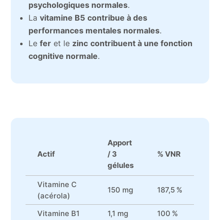
psychologiques normales
.
La
vitamine B5
contribue à des
performances mentales normales
.
Le
fer
et le
zinc
contribuent à une fonction
cognitive normale
.
Apport
Actif
/ 3
% VNR
gélules
Vitamine C
150 mg
187,5 %
(acérola)
Vitamine B1
1,1 mg
100 %