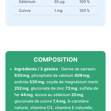
Sélénium
55 µg
100 %
Cuivre
1 mg
100 %
COMPOSITION
Ingrédients / 3 gélules
: Germe de sarrasin
630 mg
, phosphate de calcium
408 mg
,
acérola
330 mg
, oxyde de magnésium marin
252 mg
, gluconate de zinc
72 mg
, sulfate de
fer
44 mg
, levure au sélénium
25 mg
,
gluconate de cuivre
7,4 mg
, ß-carotène
naturel, vitamine D3, vitamine E naturelle,