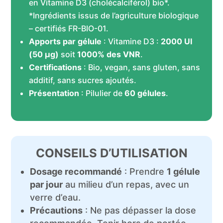
en Vitamine D3 (cholécalciférol) bio*.
*Ingrédients issus de l’agriculture biologique
– certifiés FR-BIO-01.
Apports par gélule
: Vitamine D3 :
2000 UI
(50 µg)
soit
1000% des VNR
.
Certifications
: Bio, vegan, sans gluten, sans
additif, sans sucres ajoutés.
Présentation
: Pilulier de
60 gélules
.
CONSEILS D’UTILISATION
Dosage recommandé
: Prendre
1 gélule
par jour
au milieu d’un repas, avec un
verre d’eau.
Précautions
: Ne pas dépasser la dose