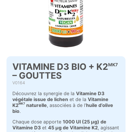
VITAMINE D3 BIO + K2
MK7
– GOUTTES
V0164
Découvrez la synergie de la
Vitamine D3
végétale issue de lichen
et de la
Vitamine
MK7
K2
naturelle
, associées à de l’
huile d’olive
bio
.
Chaque dose apporte
1000 UI (25 µg) de
Vitamine D3
et
45 µg de Vitamine K2
, agissant