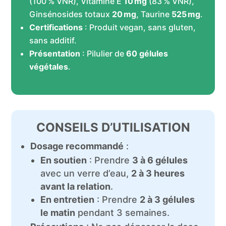
(100 % VNR), Vitamine E
10 mg
(83 % VNR),
Ginsénosides totaux
20 mg
, Taurine
525 mg
.
Certifications
: Produit vegan, sans gluten,
sans additif.
Présentation
: Pilulier de
60 gélules
végétales
.
CONSEILS D’UTILISATION
Dosage recommandé
:
En soutien
: Prendre
3 à 6 gélules
avec un verre d’eau,
2 à 3 heures
avant la relation
.
En entretien
: Prendre
2 à 3 gélules
le matin
pendant 3 semaines.