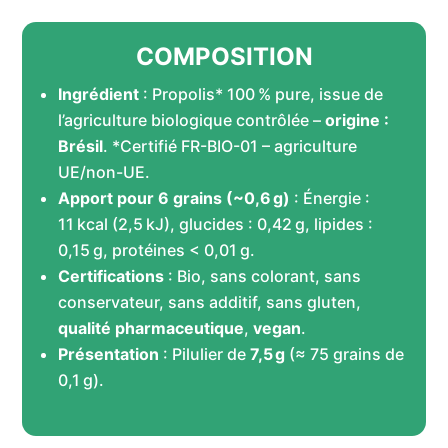
COMPOSITION
Ingrédient
: Propolis* 100 % pure, issue de
l’agriculture biologique contrôlée –
origine :
Brésil
.
*Certifié FR-BIO-01 – agriculture
UE/non-UE.
Apport pour 6 grains (~0,6 g)
: Énergie :
11 kcal (2,5 kJ), glucides : 0,42 g, lipides :
0,15 g, protéines < 0,01 g.
Certifications
: Bio, sans colorant, sans
conservateur, sans additif, sans gluten,
qualité pharmaceutique
,
vegan
.
Présentation
: Pilulier de
7,5 g
(≈ 75 grains de
0,1 g).